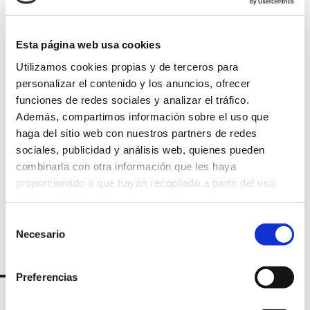
Esta página web usa cookies
Utilizamos cookies propias y de terceros para
Suscríbete a
personalizar el contenido y los anuncios, ofrecer
funciones de redes sociales y analizar el tráfico.
nuestra
Además, compartimos información sobre el uso que
haga del sitio web con nuestros partners de redes
newsletter
sociales, publicidad y análisis web, quienes pueden
combinarla con otra información que les haya
proporcionado o que hayan recopilado a partir del uso
que haya hecho de sus servicios.
Selección
Necesario
de
consentimiento
Preferencias