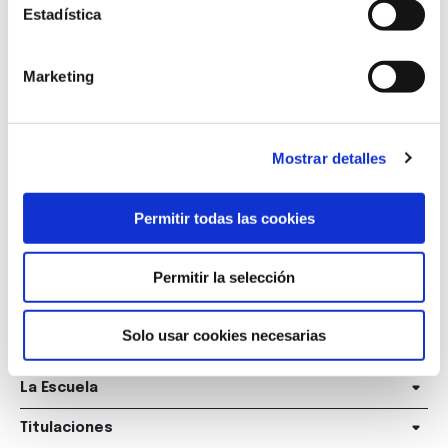
Estadística
Marketing
Mostrar detalles
Marqués de Amboage 12, 1º
15006 A Coruña
Permitir todas las cookies
+34 981 235 265
Permitir la selección
+34 698 198 265
escuela@marcelomacias.com
Solo usar cookies necesarias
La Escuela
Titulaciones