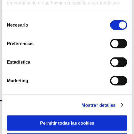
proporcionado o que hayan recopilado a partir del uso
que haya hecho de sus servicios.
Suscríbete a
Selección
nuestra
Necesario
de
consentimiento
newsletter
Preferencias
Estadística
Marketing
Mostrar detalles
Permitir todas las cookies