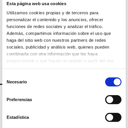
Suscríbete a
Esta página web usa cookies
nuestra
Utilizamos cookies propias y de terceros para
personalizar el contenido y los anuncios, ofrecer
newsletter
funciones de redes sociales y analizar el tráfico.
Además, compartimos información sobre el uso que
haga del sitio web con nuestros partners de redes
sociales, publicidad y análisis web, quienes pueden
combinarla con otra información que les haya
proporcionado o que hayan recopilado a partir del uso
que haya hecho de sus servicios.
Selección
Necesario
de
consentimiento
Preferencias
Estadística