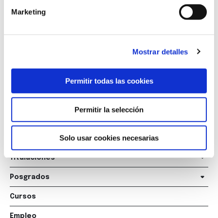
Marketing
Marqués de Amboage 12, 1º
15006 A Coruña
Mostrar detalles
+34 981 235 265
Permitir todas las cookies
+34 698 198 265
escuela@marcelomacias.com
Permitir la selección
Solo usar cookies necesarias
La Escuela
Titulaciones
Posgrados
Cursos
Empleo