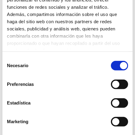
funciones de redes sociales y analizar el tráfico.
Referencia
: 358
Además, compartimos información sobre el uso que
haga del sitio web con nuestros partners de redes
Etiquetas
: A Coruña, Empleo, Marketing Digital,
sociales, publicidad y análisis web, quienes pueden
prácticas remuneradas
combinarla con otra información que les haya
proporcionado o que hayan recopilado a partir del uso
que haya hecho de sus servicios.
Volver
Selección
Necesario
de
consentimiento
Preferencias
Suscríbete a
Estadística
nuestra
newsletter
Marketing