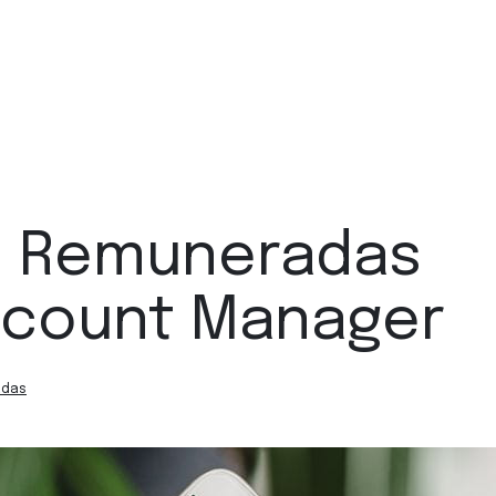
s Remuneradas
ccount Manager
adas