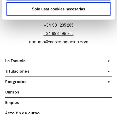
Marqués de Amboage 12, 1º
Solo usar cookies necesarias
15006 A Coruña
+34 981 235 265
+34 698 198 265
escuela@marcelomacias.com
La Escuela
Titulaciones
Posgrados
Cursos
Empleo
Acto fin de curso