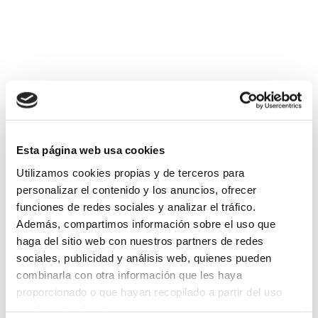
Referencia
: 291
Etiquetas
: A Coruña, Diseño Interiores, Empleo,
Oferta Prácticas, prácticas remuneradas
Esta página web usa cookies
Utilizamos cookies propias y de terceros para
Volver
personalizar el contenido y los anuncios, ofrecer
funciones de redes sociales y analizar el tráfico.
Además, compartimos información sobre el uso que
haga del sitio web con nuestros partners de redes
sociales, publicidad y análisis web, quienes pueden
combinarla con otra información que les haya
Suscríbete a
proporcionado o que hayan recopilado a partir del uso
que haya hecho de sus servicios.