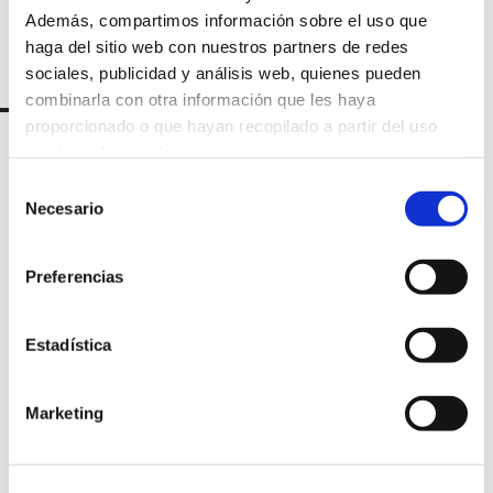
Además, compartimos información sobre el uso que
haga del sitio web con nuestros partners de redes
sociales, publicidad y análisis web, quienes pueden
combinarla con otra información que les haya
proporcionado o que hayan recopilado a partir del uso
que haya hecho de sus servicios.
Selección
Necesario
de
consentimiento
Preferencias
Estadística
Marqués de Amboage 12, 1º
15006 A Coruña
Marketing
+34 981 235 265
+34 698 198 265