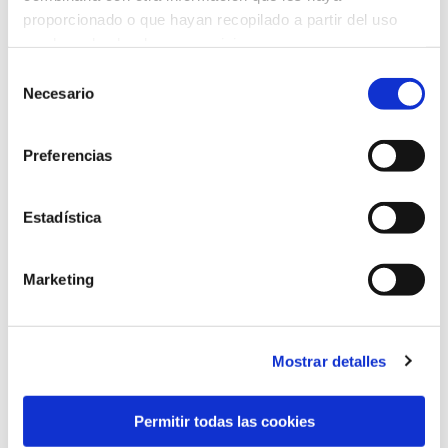
proporcionado o que hayan recopilado a partir del uso
que haya hecho de sus servicios.
Selección
Necesario
de
consentimiento
Marqués de Amboage 12, 1º
15006 A Coruña
Preferencias
+34 981 235 265
Estadística
+34 698 198 265
escuela@marcelomacias.com
Marketing
La Escuela
Mostrar detalles
Titulaciones
Permitir todas las cookies
Posgrados