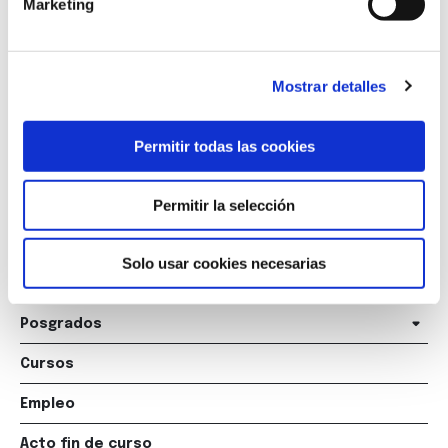
Marketing
Marqués de Amboage 12, 1º
15006 A Coruña
Mostrar detalles
+34 981 235 265
+34 698 198 265
Permitir todas las cookies
escuela@marcelomacias.com
Permitir la selección
La Escuela
Solo usar cookies necesarias
Titulaciones
Posgrados
Cursos
Empleo
Acto fin de curso