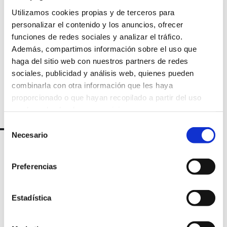
nuestra
Utilizamos cookies propias y de terceros para
personalizar el contenido y los anuncios, ofrecer
newsletter
funciones de redes sociales y analizar el tráfico.
Además, compartimos información sobre el uso que
haga del sitio web con nuestros partners de redes
sociales, publicidad y análisis web, quienes pueden
combinarla con otra información que les haya
proporcionado o que hayan recopilado a partir del uso
que haya hecho de sus servicios.
Selección
Necesario
de
consentimiento
Preferencias
Estadística