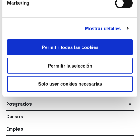
Marketing
Marqués de Amboage 12, 1º
15006 A Coruña
Mostrar detalles
+34 981 235 265
+34 698 198 265
Permitir todas las cookies
escuela@marcelomacias.com
Permitir la selección
La Escuela
Solo usar cookies necesarias
Titulaciones
Posgrados
Cursos
Empleo