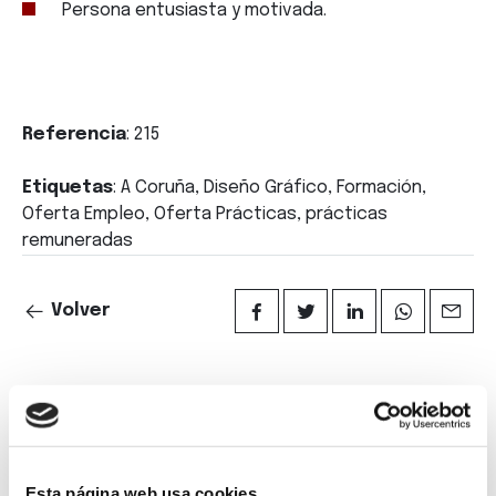
Persona entusiasta y motivada.
Referencia
: 215
Etiquetas
: A Coruña, Diseño Gráfico, Formación,
Oferta Empleo, Oferta Prácticas, prácticas
remuneradas
Volver
Suscríbete a
Esta página web usa cookies