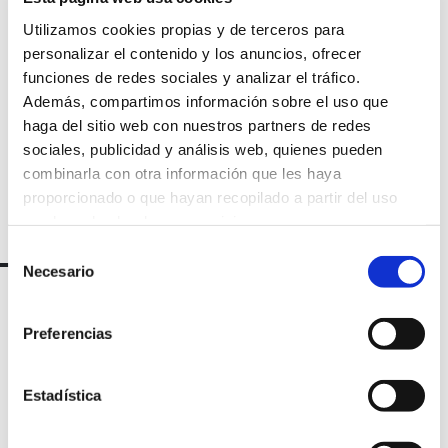
nuestra
Utilizamos cookies propias y de terceros para
personalizar el contenido y los anuncios, ofrecer
newsletter
funciones de redes sociales y analizar el tráfico.
Además, compartimos información sobre el uso que
haga del sitio web con nuestros partners de redes
sociales, publicidad y análisis web, quienes pueden
combinarla con otra información que les haya
proporcionado o que hayan recopilado a partir del uso
que haya hecho de sus servicios.
Selección
Necesario
de
consentimiento
Preferencias
Estadística