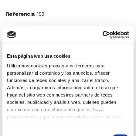
Referencia
: 199
Etiquetas
: A Coruña, agencia publicidad, Diseño
Gráfico, Diseño Web, Oferta Prácticas, prácticas
remuneradas
Esta página web usa cookies
Volver
Utilizamos cookies propias y de terceros para
personalizar el contenido y los anuncios, ofrecer
funciones de redes sociales y analizar el tráfico.
Además, compartimos información sobre el uso que
haga del sitio web con nuestros partners de redes
sociales, publicidad y análisis web, quienes pueden
Suscríbete a
combinarla con otra información que les haya
proporcionado o que hayan recopilado a partir del uso
nuestra
que haya hecho de sus servicios.
newsletter
Selección