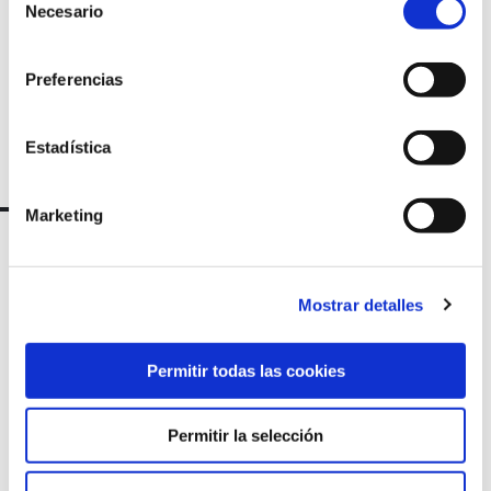
Necesario
de
consentimiento
Preferencias
Estadística
Marketing
Mostrar detalles
Permitir todas las cookies
Permitir la selección
Marqués de Amboage 12, 1º
15006 A Coruña