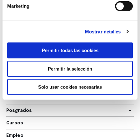
Marketing
Marqués de Amboage 12, 1º
15006 A Coruña
Mostrar detalles
+34 981 235 265
Permitir todas las cookies
+34 698 198 265
escuela@marcelomacias.com
Permitir la selección
La Escuela
Solo usar cookies necesarias
Titulaciones
Posgrados
Cursos
Empleo