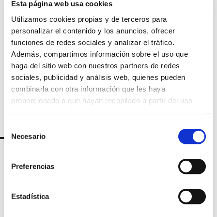
Esta página web usa cookies
nuestra
Utilizamos cookies propias y de terceros para
personalizar el contenido y los anuncios, ofrecer
newsletter
funciones de redes sociales y analizar el tráfico.
Además, compartimos información sobre el uso que
haga del sitio web con nuestros partners de redes
sociales, publicidad y análisis web, quienes pueden
combinarla con otra información que les haya
proporcionado o que hayan recopilado a partir del uso
que haya hecho de sus servicios.
Selección
Necesario
de
consentimiento
Preferencias
Estadística