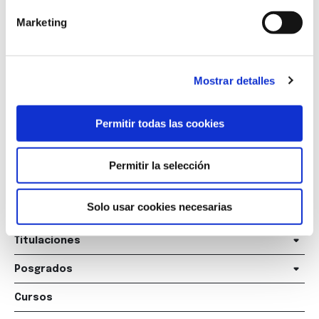
Marketing
Marqués de Amboage 12, 1º
15006 A Coruña
Mostrar detalles
+34 981 235 265
Permitir todas las cookies
+34 698 198 265
escuela@marcelomacias.com
Permitir la selección
Solo usar cookies necesarias
La Escuela
Titulaciones
Posgrados
Cursos