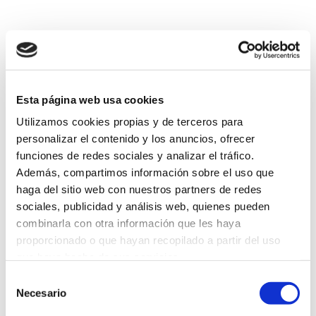
Volver
Esta página web usa cookies
Utilizamos cookies propias y de terceros para
personalizar el contenido y los anuncios, ofrecer
funciones de redes sociales y analizar el tráfico.
Además, compartimos información sobre el uso que
Suscríbete a
haga del sitio web con nuestros partners de redes
sociales, publicidad y análisis web, quienes pueden
nuestra
combinarla con otra información que les haya
proporcionado o que hayan recopilado a partir del uso
newsletter
que haya hecho de sus servicios.
Selección
Necesario
de
consentimiento