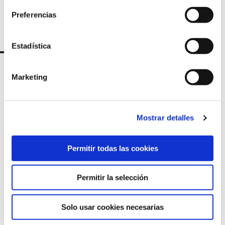
Preferencias
Estadística
Marketing
Mostrar detalles
Permitir todas las cookies
Marqués de Amboage 12, 1º
15006 A Coruña
Permitir la selección
+34 981 235 265
Solo usar cookies necesarias
+34 698 198 265