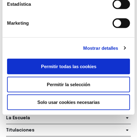
Estadística
Marketing
Mostrar detalles
Marqués de Amboage 12, 1º
15006 A Coruña
Permitir todas las cookies
+34 981 235 265
Permitir la selección
+34 698 198 265
escuela@marcelomacias.com
Solo usar cookies necesarias
La Escuela
Titulaciones