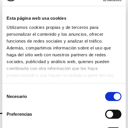
Esta página web usa cookies
Utilizamos cookies propias y de terceros para
Suscríbete a
personalizar el contenido y los anuncios, ofrecer
funciones de redes sociales y analizar el tráfico.
nuestra
Además, compartimos información sobre el uso que
haga del sitio web con nuestros partners de redes
newsletter
sociales, publicidad y análisis web, quienes pueden
combinarla con otra información que les haya
proporcionado o que hayan recopilado a partir del uso
que haya hecho de sus servicios.
Selección
Necesario
de
consentimiento
Preferencias