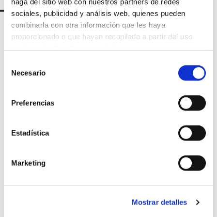
haga del sitio web con nuestros partners de redes
sociales, publicidad y análisis web, quienes pueden
combinarla con otra información que les haya
proporcionado o que hayan recopilado a partir del uso
que haya hecho de sus servicios.
Selección
Necesario
de
consentimiento
Preferencias
Marqués de Amboage 12, 1º
15006 A Coruña
Estadística
+34 981 235 265
Marketing
+34 698 198 265
escuela@marcelomacias.com
Mostrar detalles