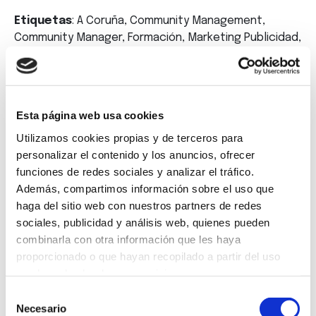
Etiquetas
: A Coruña, Community Management,
Community Manager, Formación, Marketing Publicidad,
Marketing Y Comunicación, Oferta Prácticas,
prácticas remuneradas
Esta página web usa cookies
Volver
Utilizamos cookies propias y de terceros para
personalizar el contenido y los anuncios, ofrecer
funciones de redes sociales y analizar el tráfico.
Además, compartimos información sobre el uso que
haga del sitio web con nuestros partners de redes
Suscríbete a
sociales, publicidad y análisis web, quienes pueden
combinarla con otra información que les haya
nuestra
proporcionado o que hayan recopilado a partir del uso
que haya hecho de sus servicios.
newsletter
Selección
Necesario
de