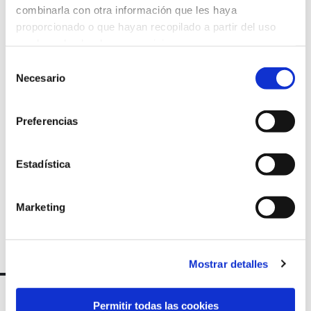
combinarla con otra información que les haya
proporcionado o que hayan recopilado a partir del uso
que haya hecho de sus servicios.
Selección
Suscríbete a
Necesario
de
consentimiento
nuestra
Preferencias
newsletter
Estadística
Marketing
Mostrar detalles
Permitir todas las cookies