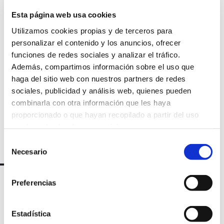
Suscríbete a
Esta página web usa cookies
Utilizamos cookies propias y de terceros para
nuestra
personalizar el contenido y los anuncios, ofrecer
funciones de redes sociales y analizar el tráfico.
newsletter
Además, compartimos información sobre el uso que
haga del sitio web con nuestros partners de redes
sociales, publicidad y análisis web, quienes pueden
combinarla con otra información que les haya
proporcionado o que hayan recopilado a partir del uso
que haya hecho de sus servicios.
Selección
Necesario
de
consentimiento
Preferencias
Estadística