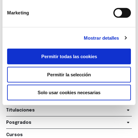
Marketing
Marqués de Amboage 12, 1º
Mostrar detalles
15006 A Coruña
+34 981 235 265
Permitir todas las cookies
+34 698 198 265
Permitir la selección
escuela@marcelomacias.com
Solo usar cookies necesarias
La Escuela
Titulaciones
Posgrados
Cursos