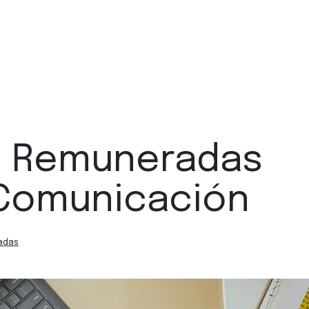
s Remuneradas
Comunicación
adas