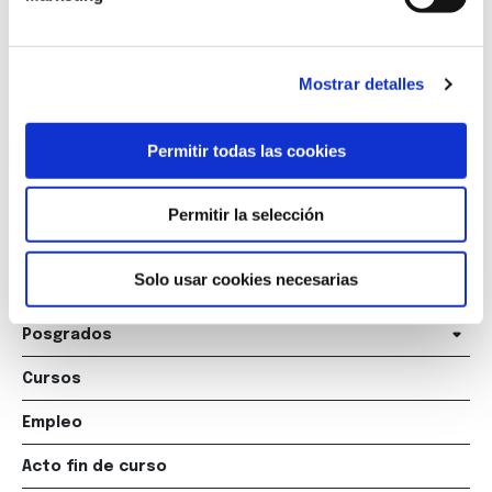
Marqués de Amboage 12, 1º
15006 A Coruña
Mostrar detalles
+34 981 235 265
+34 698 198 265
Permitir todas las cookies
escuela@marcelomacias.com
Permitir la selección
La Escuela
Solo usar cookies necesarias
Titulaciones
Posgrados
Cursos
Empleo
Acto fin de curso