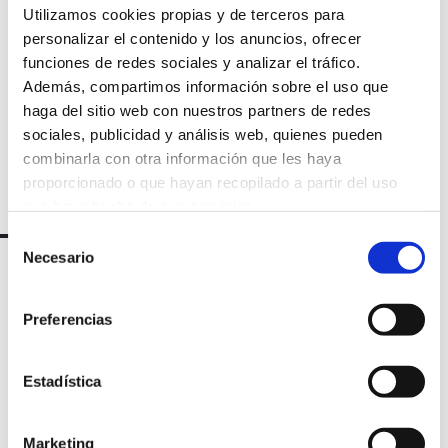
Utilizamos cookies propias y de terceros para
newsletter
personalizar el contenido y los anuncios, ofrecer
funciones de redes sociales y analizar el tráfico.
Además, compartimos información sobre el uso que
haga del sitio web con nuestros partners de redes
sociales, publicidad y análisis web, quienes pueden
combinarla con otra información que les haya
proporcionado o que hayan recopilado a partir del uso
que haya hecho de sus servicios.
Selección
Necesario
de
consentimiento
Preferencias
Estadística
Marketing