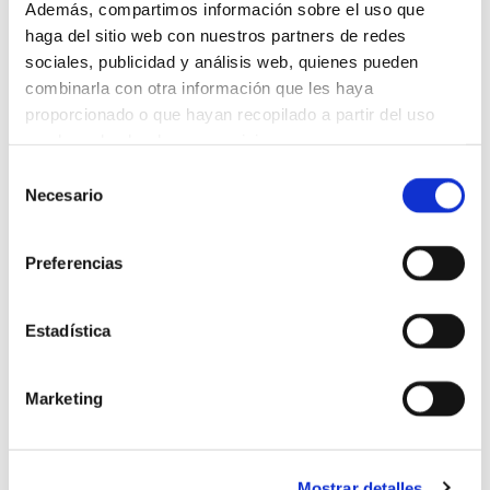
Etiquetas
: Coruña, Diseño, Empleo, Galicia, Oferta,
Además, compartimos información sobre el uso que
Prácticas
haga del sitio web con nuestros partners de redes
sociales, publicidad y análisis web, quienes pueden
combinarla con otra información que les haya
Volver
proporcionado o que hayan recopilado a partir del uso
que haya hecho de sus servicios.
Selección
Necesario
de
consentimiento
Suscríbete a
Preferencias
nuestra
Estadística
newsletter
Marketing
Mostrar detalles