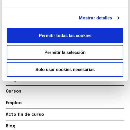
15006 A Coruña
+34 981 235 265
Mostrar detalles
+34 698 198 265
Permitir todas las cookies
escuela@marcelomacias.com
Permitir la selección
La Escuela
Titulaciones
Solo usar cookies necesarias
Posgrados
Cursos
Empleo
Acto fin de curso
Blog