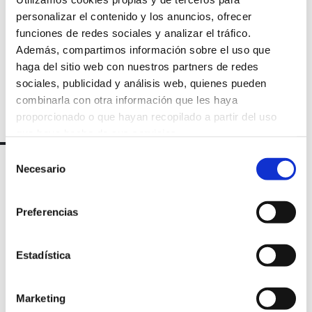
newsletter
personalizar el contenido y los anuncios, ofrecer
funciones de redes sociales y analizar el tráfico.
Además, compartimos información sobre el uso que
haga del sitio web con nuestros partners de redes
sociales, publicidad y análisis web, quienes pueden
combinarla con otra información que les haya
proporcionado o que hayan recopilado a partir del uso
que haya hecho de sus servicios.
Selección
Necesario
de
consentimiento
Preferencias
Estadística
Marqués de Amboage 12, 1º
Marketing