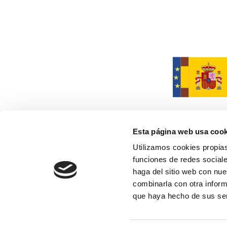
Esta página web usa cook
Utilizamos cookies propias
funciones de redes sociale
Financiado por la Unión Europea
y no reflejan necesariament
haga del sitio web con nue
combinarla con otra inform
que haya hecho de sus se
MARCELO MACIAS. 2026