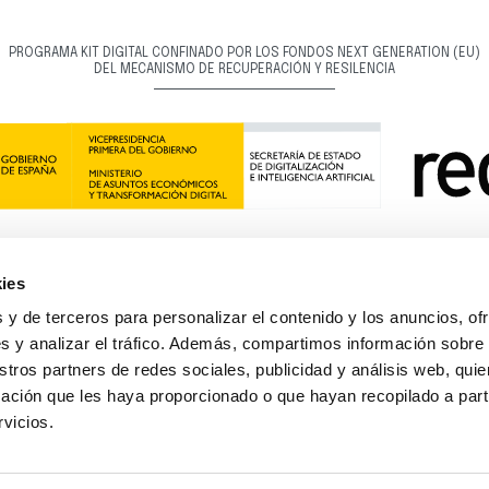
PROGRAMA KIT DIGITAL CONFINADO POR LOS FONDOS NEXT GENERATION (EU)
DEL MECANISMO DE RECUPERACIÓN Y RESILENCIA
ies
 y de terceros para personalizar el contenido y los anuncios, of
s y analizar el tráfico. Además, compartimos información sobre
 - NextGenerationEU. Sin embargo, los puntos de vista y las opiniones expresadas son ún
e los de la Unión Europea o la Comisión Europea. Ni la Unión Europea ni la Comisión Eur
stros partners de redes sociales, publicidad y análisis web, qu
responsables de las mismas
ación que les haya proporcionado o que hayan recopilado a parti
rvicios.