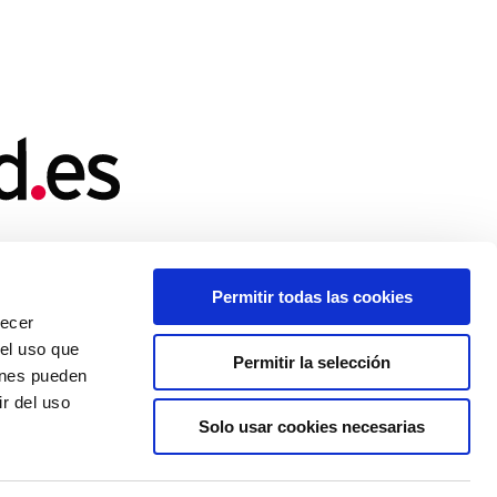
Permitir todas las cookies
recer
 el uso que
icamente los del autor o autores
Permitir la selección
opea pueden ser consideradas
ienes pueden
r del uso
Solo usar cookies necesarias