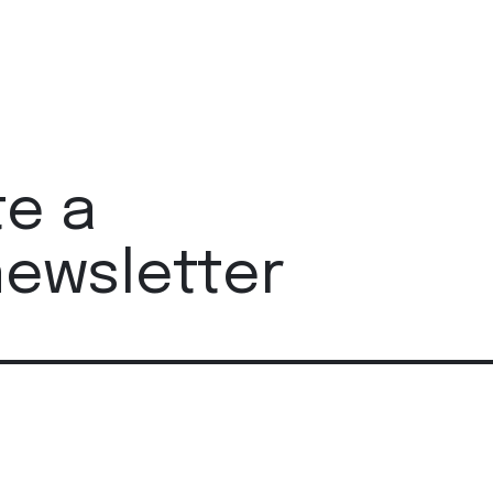
te a
newsletter