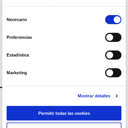
Suscríbete a
que haya hecho de sus servicios.
Selección
nuestra
Necesario
de
consentimiento
newsletter
Preferencias
Estadística
Marketing
Mostrar detalles
Permitir todas las cookies