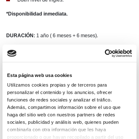
*Disponibilidad inmediata.
DURACIÓN:
1 año ( 6 meses + 6 meses).
UBICACIÓN:
Narón.
HORARIO:
Jornada completa.
Referencia:
426
Esta página web usa cookies
Utilizamos cookies propias y de terceros para
personalizar el contenido y los anuncios, ofrecer
funciones de redes sociales y analizar el tráfico.
Volver
Además, compartimos información sobre el uso que
haga del sitio web con nuestros partners de redes
sociales, publicidad y análisis web, quienes pueden
combinarla con otra información que les haya
proporcionado o que hayan recopilado a partir del uso