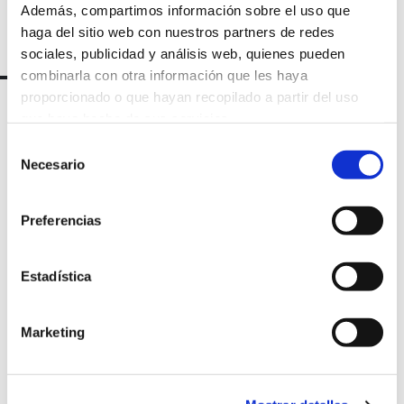
Además, compartimos información sobre el uso que
haga del sitio web con nuestros partners de redes
sociales, publicidad y análisis web, quienes pueden
combinarla con otra información que les haya
proporcionado o que hayan recopilado a partir del uso
que haya hecho de sus servicios.
Selección
Necesario
de
consentimiento
Preferencias
Marqués de Amboage 12, 1º
Estadística
15006 A Coruña
Marketing
+34 981 235 265
+34 698 198 265