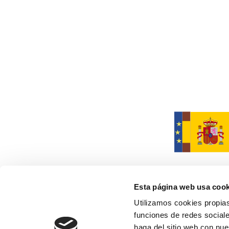
Esta página web usa cook
Utilizamos cookies propias
funciones de redes sociale
Financiado por la Unión Europea
y no reflejan necesariament
haga del sitio web con nue