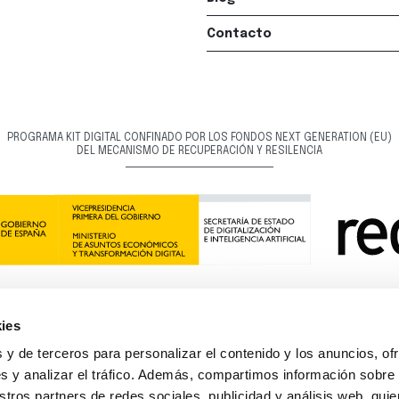
Contacto
PROGRAMA KIT DIGITAL CONFINADO POR LOS FONDOS NEXT GENERATION (EU)
DEL MECANISMO DE RECUPERACIÓN Y RESILENCIA
ies
 y de terceros para personalizar el contenido y los anuncios, of
s y analizar el tráfico. Además, compartimos información sobre
 - NextGenerationEU. Sin embargo, los puntos de vista y las opiniones expresadas son ún
e los de la Unión Europea o la Comisión Europea. Ni la Unión Europea ni la Comisión Eur
stros partners de redes sociales, publicidad y análisis web, qu
responsables de las mismas