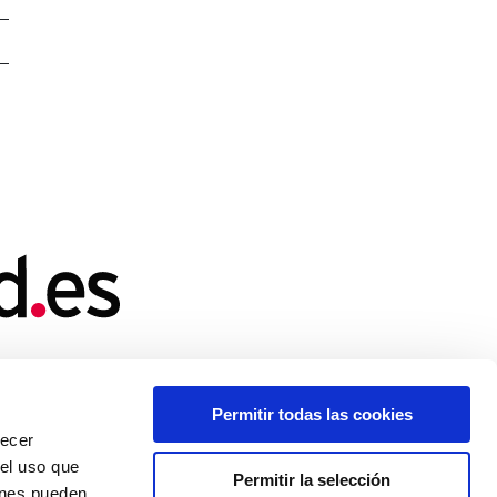
Permitir todas las cookies
recer
 el uso que
icamente los del autor o autores
Permitir la selección
opea pueden ser consideradas
ienes pueden