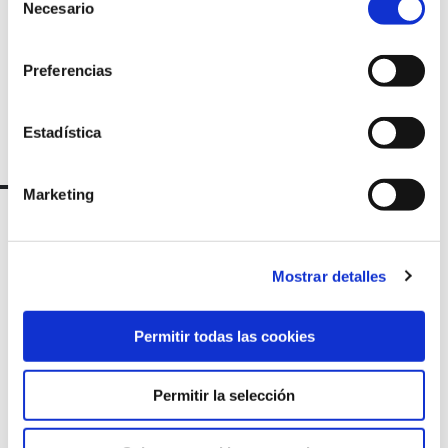
Necesario
de
consentimiento
Preferencias
Estadística
Marketing
Mostrar detalles
Permitir todas las cookies
Permitir la selección
Marqués de Amboage 12, 1º
15006 A Coruña