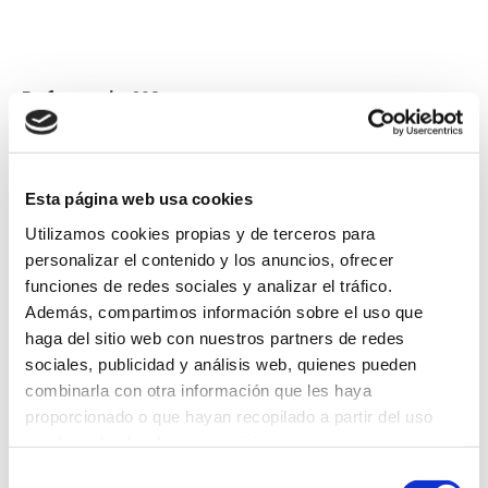
Referencia
: 308
Etiquetas
: A Coruña, Empleo, Oferta Prácticas
Esta página web usa cookies
Volver
Utilizamos cookies propias y de terceros para
personalizar el contenido y los anuncios, ofrecer
funciones de redes sociales y analizar el tráfico.
Además, compartimos información sobre el uso que
haga del sitio web con nuestros partners de redes
Suscríbete a
sociales, publicidad y análisis web, quienes pueden
combinarla con otra información que les haya
nuestra
proporcionado o que hayan recopilado a partir del uso
que haya hecho de sus servicios.
newsletter
Selección