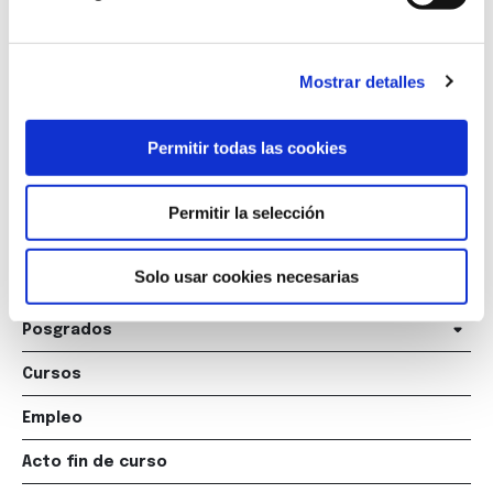
Marqués de Amboage 12, 1º
15006 A Coruña
Mostrar detalles
+34 981 235 265
+34 698 198 265
Permitir todas las cookies
escuela@marcelomacias.com
Permitir la selección
La Escuela
Solo usar cookies necesarias
Titulaciones
Posgrados
Cursos
Empleo
Acto fin de curso