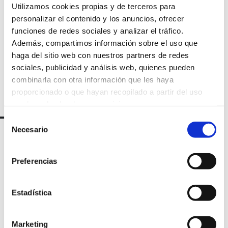
Utilizamos cookies propias y de terceros para
newsletter
personalizar el contenido y los anuncios, ofrecer
funciones de redes sociales y analizar el tráfico.
Además, compartimos información sobre el uso que
haga del sitio web con nuestros partners de redes
sociales, publicidad y análisis web, quienes pueden
combinarla con otra información que les haya
proporcionado o que hayan recopilado a partir del uso
que haya hecho de sus servicios.
Selección
Necesario
de
consentimiento
Preferencias
Estadística
Marketing