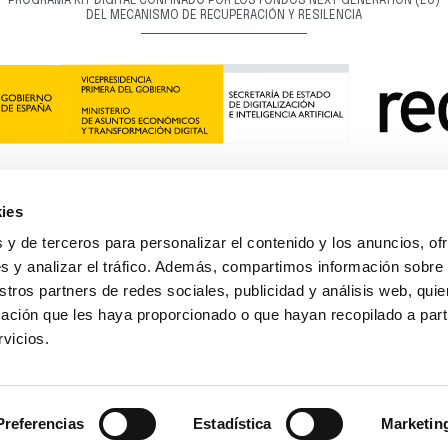
PROGRAMA KIT DIGITAL CONFINADO POR LOS FONDOS NEXT GENERATION (EU)
DEL MECANISMO DE RECUPERACIÓN Y RESILENCIA
ies
 y de terceros para personalizar el contenido y los anuncios, of
s y analizar el tráfico. Además, compartimos información sobre
 - NextGenerationEU. Sin embargo, los puntos de vista y las opiniones expresadas son ún
e los de la Unión Europea o la Comisión Europea. Ni la Unión Europea ni la Comisión Eur
stros partners de redes sociales, publicidad y análisis web, qu
responsables de las mismas
ación que les haya proporcionado o que hayan recopilado a parti
rvicios.
Preferencias
Estadística
Marketin
Política de cookies
Gestionar cookies