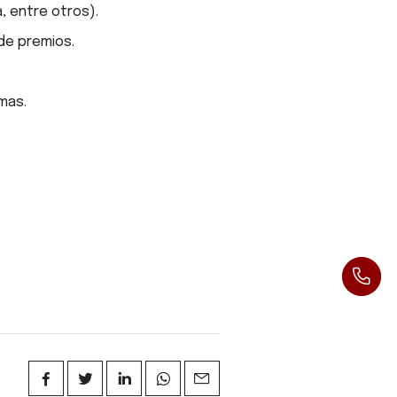
, entre otros).
de premios.
mas.