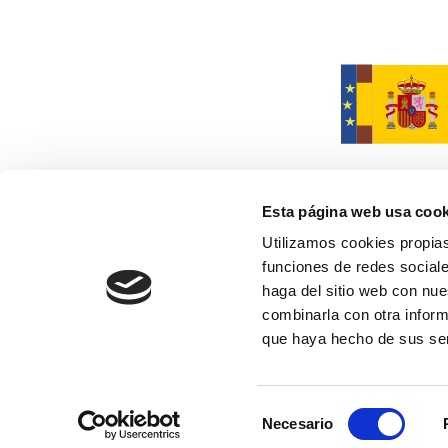
Esta página web usa cook
Utilizamos cookies propias
funciones de redes sociale
Financiado por la Unión Europea
y no reflejan necesariament
haga del sitio web con nue
combinarla con otra inform
que haya hecho de sus se
MARCELO MACIAS. 2026
Selección
Necesario
Aviso legal
Política de Privacidad
de