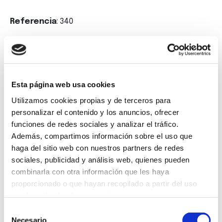
Referencia
: 340
Etiquetas
: A Coruña, copywriting, Oferta Prácticas,
Marketing, Publicidad
Esta página web usa cookies
Volver
Utilizamos cookies propias y de terceros para
personalizar el contenido y los anuncios, ofrecer
funciones de redes sociales y analizar el tráfico.
Además, compartimos información sobre el uso que
haga del sitio web con nuestros partners de redes
Suscríbete a
sociales, publicidad y análisis web, quienes pueden
combinarla con otra información que les haya
nuestra
proporcionado o que hayan recopilado a partir del uso
que haya hecho de sus servicios.
newsletter
Selección
Necesario