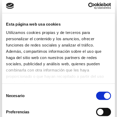
Volver
Esta página web usa cookies
Utilizamos cookies propias y de terceros para
personalizar el contenido y los anuncios, ofrecer
Suscríbete a
funciones de redes sociales y analizar el tráfico.
Además, compartimos información sobre el uso que
nuestra
haga del sitio web con nuestros partners de redes
sociales, publicidad y análisis web, quienes pueden
newsletter
combinarla con otra información que les haya
proporcionado o que hayan recopilado a partir del uso
que haya hecho de sus servicios.
Selección
Necesario
de
consentimiento
Preferencias