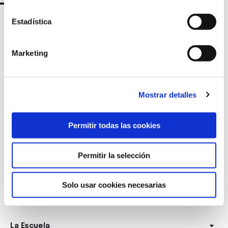
Estadística
Marketing
Mostrar detalles
Marqués de Amboage 12, 1º
Permitir todas las cookies
15006 A Coruña
Permitir la selección
+34 981 235 265
+34 698 198 265
Solo usar cookies necesarias
escuela@marcelomacias.com
La Escuela