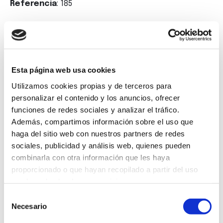
Referencia
: 185
Etiquetas
: #acoruña, #empleo, #agenciainmobiliaria
Volver
Esta página web usa cookies
Utilizamos cookies propias y de terceros para
personalizar el contenido y los anuncios, ofrecer
funciones de redes sociales y analizar el tráfico.
Además, compartimos información sobre el uso que
Suscríbete a
haga del sitio web con nuestros partners de redes
sociales, publicidad y análisis web, quienes pueden
nuestra
combinarla con otra información que les haya
proporcionado o que hayan recopilado a partir del uso
newsletter
que haya hecho de sus servicios.
Selección
Necesario
de
consentimiento