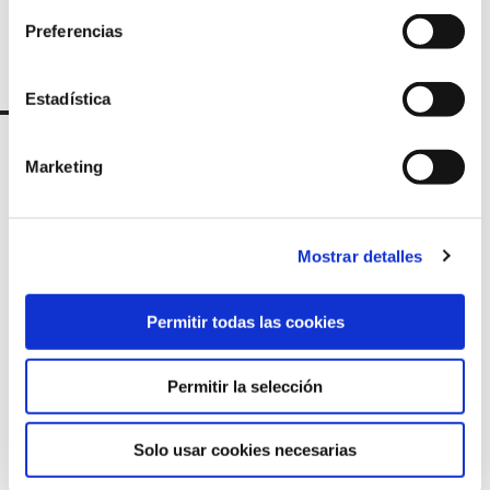
Preferencias
Estadística
Marketing
Mostrar detalles
Permitir todas las cookies
Marqués de Amboage 12, 1º
15006 A Coruña
Permitir la selección
+34 981 235 265
Solo usar cookies necesarias
+34 698 198 265