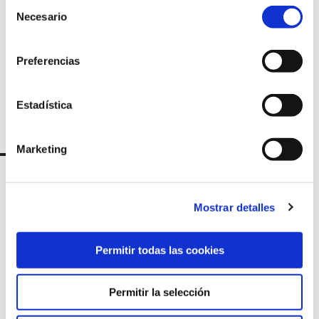
Selección
newsletter
Necesario
de
consentimiento
Preferencias
Estadística
Marketing
Mostrar detalles
Permitir todas las cookies
Permitir la selección
Marqués de Amboage 12, 1º