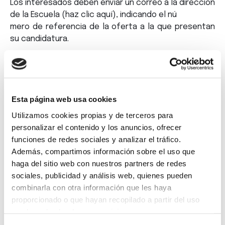
Los interesados deben enviar un correo a la dirección
de la Escuela (haz clic
aquí
), indicando el nú
mero de referencia de la oferta a la que presentan
su candidatura.
Etiquetas
: Empleo, Gestores De Cuentas, Oferta
Esta página web usa cookies
Utilizamos cookies propias y de terceros para
Volver
personalizar el contenido y los anuncios, ofrecer
funciones de redes sociales y analizar el tráfico.
Además, compartimos información sobre el uso que
haga del sitio web con nuestros partners de redes
sociales, publicidad y análisis web, quienes pueden
Suscríbete a
combinarla con otra información que les haya
proporcionado o que hayan recopilado a partir del uso
nuestra
que haya hecho de sus servicios.