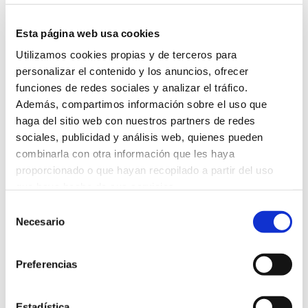
Esta página web usa cookies
METODOLOGÍA
Utilizamos cookies propias y de terceros para
personalizar el contenido y los anuncios, ofrecer
Durante el desarrollo del curso de patronaje básico,
funciones de redes sociales y analizar el tráfico.
el equipo docente seguirá una metodología
Además, compartimos información sobre el uso que
eminentemente práctica, si bien es imprescindible el
haga del sitio web con nuestros partners de redes
manejo de conceptos básicos de la materia. Así, el
sociales, publicidad y análisis web, quienes pueden
método docente pivotará en torno a dos grandes
combinarla con otra información que les haya
ejes:
proporcionado o que hayan recopilado a partir del uso
que haya hecho de sus servicios.
Clases magistrales con la explicación del
Selección
docente utilizando medios audiovisuales y
Necesario
de
nuevas tecnologías para la mejor comprensión
consentimiento
de los conceptos y técnicas básicas.
Preferencias
Desarrollo de patrones con ejercicios prácticos
que se desarrollarán de forma individual bajo la
supervisión del docente.
Estadística