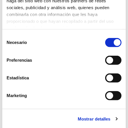
haga del sitio web con nuestros partners de redes
Correcciones personalizadas en cada sesión.
sociales, publicidad y análisis web, quienes pueden
combinarla con otra información que les haya
proporcionado o que hayan recopilado a partir del uso
*POSIBILIDAD DE BONIFICAR EL CURSO A TRAVÉS DE
que haya hecho de sus servicios.
LA FUNDAE
Selección
Necesario
de
consentimiento
GRUPOS REDUCIDOS
Preferencias
Estadística
Marketing
Mostrar detalles
Volver