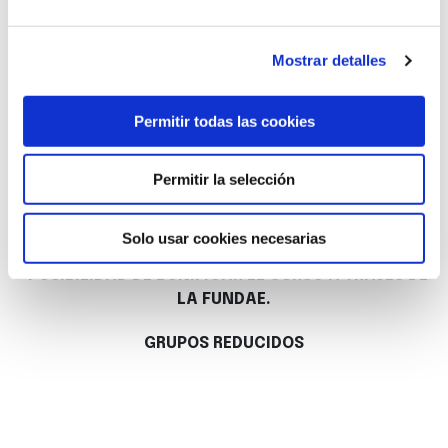
con herramientas como Canva y Filkers.
Obtener los conocimientos necesarios para
Mostrar detalles
trabajar con herramientas de análisis y gestión
Social Media.
Aprender a diseñar y ejecutar una campaña de
Permitir todas las cookies
publicidad en Redes Sociales.
Permitir la selección
Solo usar cookies necesarias
*POSIBILIDAD DE BONIFICAR EL CURSO A TRAVÉS DE
LA FUNDAE.
GRUPOS REDUCIDOS