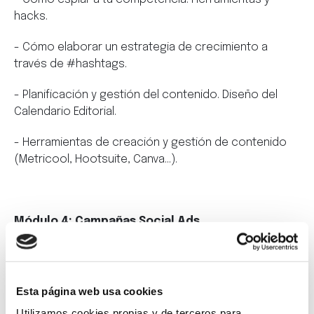
hacks.
- Cómo elaborar un estrategia de crecimiento a
través de #hashtags.
- Planificación y gestión del contenido. Diseño del
Calendario Editorial.
- Herramientas de creación y gestión de contenido
(Metricool, Hootsuite, Canva…).
Módulo 4: Campañas Social Ads
- Administrador de Anuncios de Facebook.
- Públicos y Segmentación.
Esta página web usa cookies
Utilizamos cookies propias y de terceros para
- Formatos Publicitarios y Modelos de Pago.