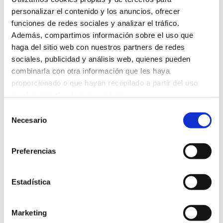
personalizar el contenido y los anuncios, ofrecer
funciones de redes sociales y analizar el tráfico.
Además, compartimos información sobre el uso que
Módulo 5: Monitorización de Resultados
haga del sitio web con nuestros partners de redes
sociales, publicidad y análisis web, quienes pueden
- Análisis de resultados: cuantitativos y cualitativos.
combinarla con otra información que les haya
proporcionado o que hayan recopilado a partir del uso
- Herramientas de medición e investigación
que haya hecho de sus servicios.
(estadísticas nativas y Google Analytics).
Selección
Necesario
de
consentimiento
OBJETIVOS
Preferencias
Definir y establecer una metodología de trabajo
Estadística
para cada red social.
Aprender a crear contenidos creativos y
Marketing
dinámicos para redes sociales de forma sencilla